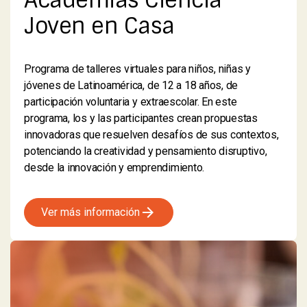
Academias Ciencia
Joven en Casa
Programa de talleres virtuales para niños, niñas y
jóvenes de Latinoamérica, de 12 a 18 años, de
participación voluntaria y extraescolar. En este
programa, los y las participantes crean propuestas
innovadoras que resuelven desafíos de sus contextos,
potenciando la creatividad y pensamiento disruptivo,
desde la innovación y emprendimiento.
arrow_forward
Ver más información