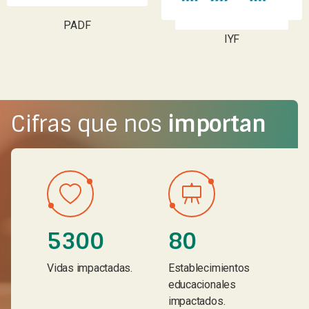
PADF
IYF
Cifras que nos
importan
5300
80
Vidas impactadas.
Establecimientos
educacionales
impactados.