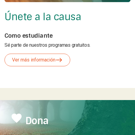
Únete a la causa
Como estudiante
Sé parte de nuestros programas gratuitos.
east
Ver más información
favorite
Dona