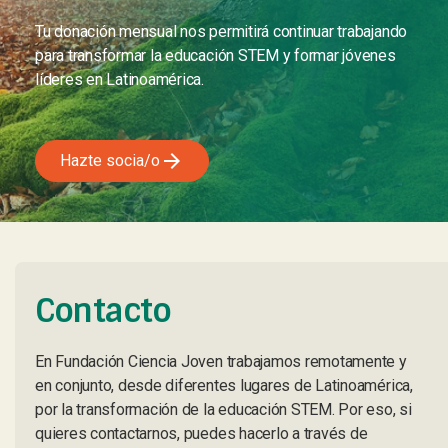
Tu donación mensual nos permitirá continuar trabajando
para transformar la educación STEM y formar jóvenes
líderes en Latinoamérica.
arrow_forward
Hazte socia/o
Contacto
En Fundación Ciencia Joven trabajamos remotamente y
en conjunto, desde diferentes lugares de Latinoamérica,
por la transformación de la educación STEM. Por eso, si
quieres contactarnos, puedes hacerlo a través de