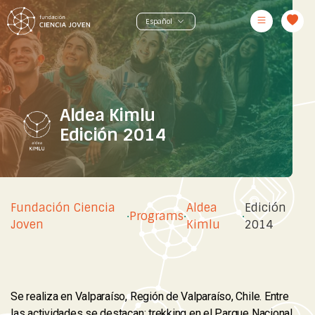
Aldea Kimlu
Edición 2014
Fundación Ciencia
Aldea
Edición
·
Programs
·
·
Joven
Kimlu
2014
Se realiza en Valparaíso, Región de Valparaíso, Chile. Entre
las actividades se destacan: trekking en el Parque Nacional