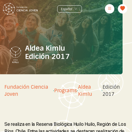
Aldea Kimlu
Edición 2017
Fundación Ciencia
Aldea
Edición
·
Programs
·
·
Joven
Kimlu
2017
Se realiza en la Reserva Biológica Huilo Huilo, Región de Los
Ríos, Chile. Entre las actividades se destacan: realización de