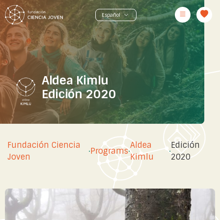
Aldea Kimlu
Edición 2020
Fundación Ciencia
Aldea
Edición
·
Programs
·
·
Joven
Kimlu
2020