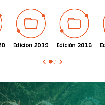
20
Edición 2019
Edición 2018
E
chevron_left
chevron_right