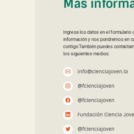
Más inform
Ingresa los datos en el formulario 
información y nos pondremos en c
contigo.También puedes contactarn
los siguientes medios:
info@cienciajoven.la
@fcienciajoven
@fcienciajoven
Fundación Ciencia Jov
@fcienciajoven