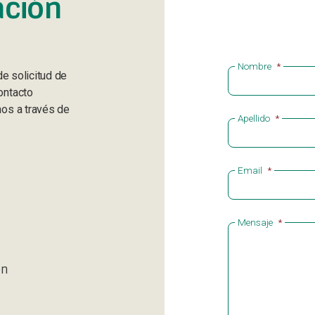
ación
Nombre
*
de solicitud de
ontacto
os a través de
Apellido
*
Email
*
Mensaje
*
en