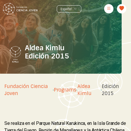
Aldea Kimlu
Edición 2015
Fundación Ciencia
Aldea
Edición
·
Programs
·
·
Joven
Kimlu
2015
Se realiza en el Parque Natural Karukinca, en la Isla Grande de
Tierra del Fuego, Región de Magallanes y la Antártica Chilena,